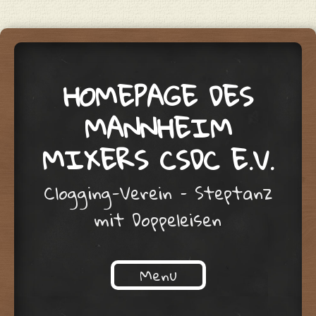
HOMEPAGE DES
MANNHEIM
MIXERS CSDC E.V.
Clogging-Verein – Steptanz
mit Doppeleisen
Menu
Skip to content