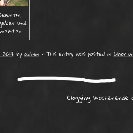
sidentin,
geber und
llmeister
t 2014
by
admin
•
This entry was posted in
Über u
ation
Clogging-Wochenende 