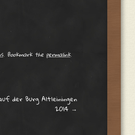
ns
. Bookmark the
permalink
.
auf der Burg Altleiningen
2014
→