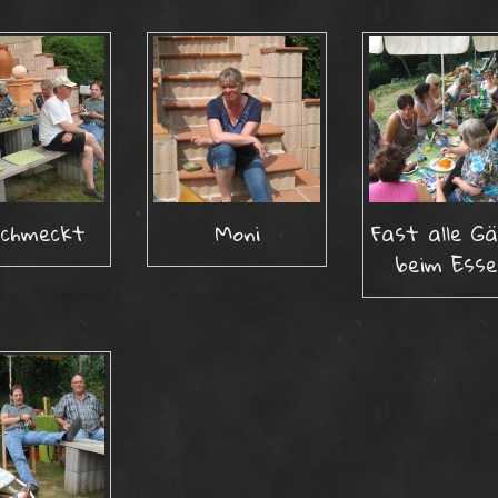
schmeckt
Moni
Fast alle G
beim Ess