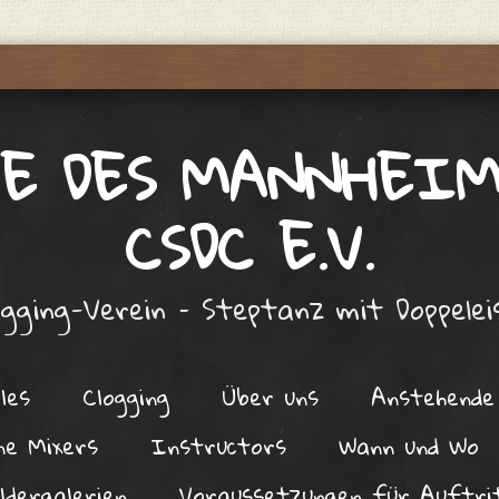
E DES MANNHEI
CSDC E.V.
ogging-Verein – Steptanz mit Doppelei
les
Clogging
Über uns
Anstehende
ne Mixers
Instructors
Wann und Wo
ildergalerien
Voraussetzungen für Auftri