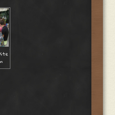
äste
en