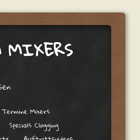
M MIXERS
sen
 Termine Mixers
Specials Clogging
tte
Auftrittsvideos