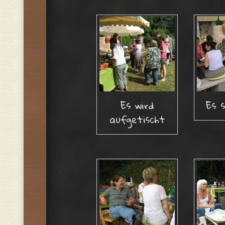
Es wird
Es 
aufgetischt