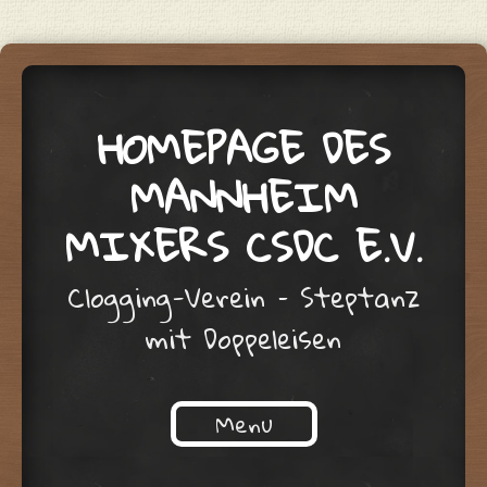
HOMEPAGE DES
MANNHEIM
MIXERS CSDC E.V.
Clogging-Verein – Steptanz
mit Doppeleisen
Menu
Skip to content